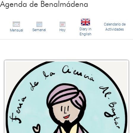
Agenda de Benalmádena
Calendario de
Diary in
Actividades
Semanal
Hoy
Mensual
English