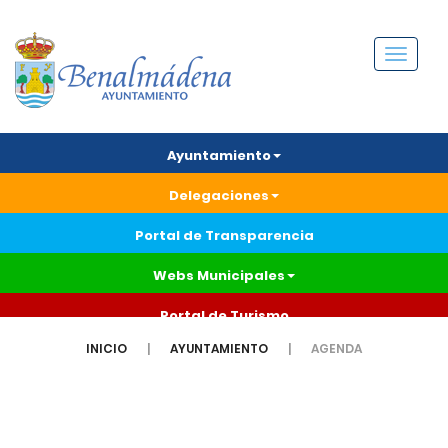
Menú
Ayuntamiento
Delegaciones
Portal de Transparencia
Webs Municipales
Portal de Turismo
INICIO
AYUNTAMIENTO
AGENDA