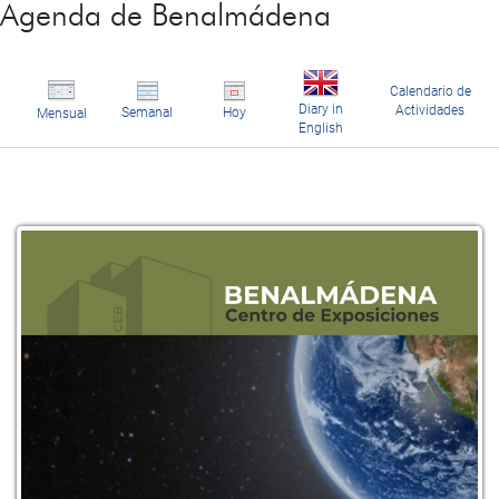
Agenda de Benalmádena
Calendario de
Diary in
Actividades
Semanal
Hoy
Mensual
English