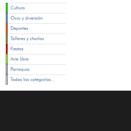
Cultura
Ocio y diversión
Deportes
Talleres y charlas
Fiestas
Aire libre
Parroquia
Todas las categorías...