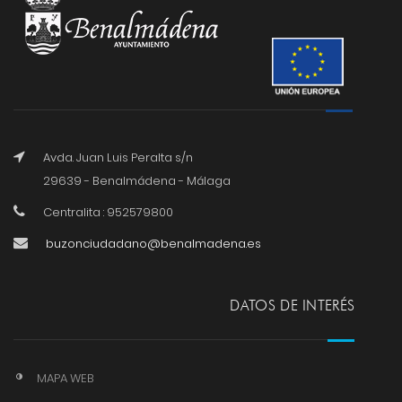
Avda. Juan Luis Peralta s/n
29639 - Benalmádena - Málaga
Centralita : 952579800
buzonciudadano@benalmadena.es
DATOS DE INTERÉS
MAPA WEB