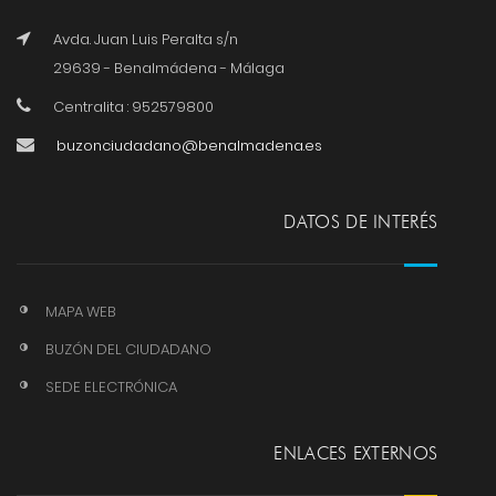
Avda. Juan Luis Peralta s/n
29639 - Benalmádena - Málaga
Centralita : 952579800
buzonciudadano@benalmadena.es
DATOS DE INTERÉS
MAPA WEB
BUZÓN DEL CIUDADANO
SEDE ELECTRÓNICA
ENLACES EXTERNOS