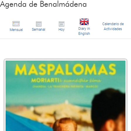
Agenda de Benalmádena
Calendario de
Diary in
Actividades
Semanal
Hoy
Mensual
English