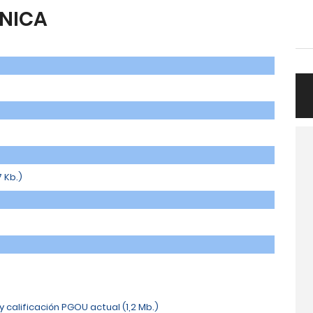
NICA
 Kb.)
 y calificación PGOU actual (1,2 Mb.)