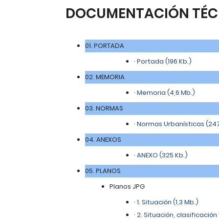
DOCUMENTACIÓN TÉC
01. PORTADA
·
Portada (196 Kb.)
02. MEMORIA
·
Memoria (4,6 Mb.)
03. NORMAS
·
Normas Urbanísticas (247
04. ANEXOS
·
ANEXO (325 Kb.)
05. PLANOS
Planos JPG
·
1. Situación (1,3 Mb.)
·
2. Situación, clasificación