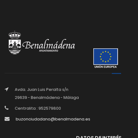
Avda. Juan Luis Peralta s/n
29639 - Benalmádena - Málaga
Centralita : 952579800
buzonciudadano@benalmadena.es
DATOS DE INTERÉS