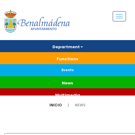
Menú
Department
Functions
Events
News
Multimedia
INICIO
NEWS