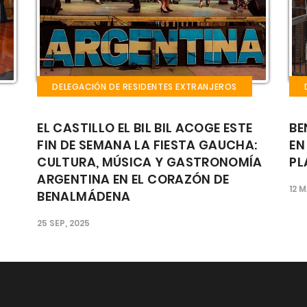
DELEGACIÓN DE RESIDENTES EXTRANJEROS
STE
BENALMÁDENA CELEBRARÁ LA FIESTA
HA:
EN HONOR A SAN PATRICIO EN LA
OMÍA
PLAZA DE LA MEZQUITA
12 MAR, 2025