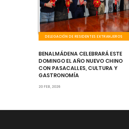
EXTRANJEROS
DELEGACIÓN DE RESIDENTES EXTRANJEROS
RÁ ESTE
EL CASTILLO EL BIL BIL ACOGE E
VO CHINO
FIN DE SEMANA LA FIESTA GAUC
TURA Y
CULTURA, MÚSICA Y GASTRON
ARGENTINA EN EL CORAZÓN DE
BENALMÁDENA
25 SEP, 2025