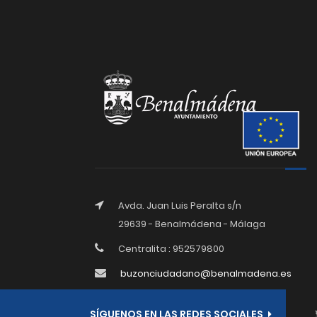
Avda. Juan Luis Peralta s/n
29639 - Benalmádena - Málaga
Centralita : 952579800
buzonciudadano@benalmadena.es
SÍGUENOS EN LAS REDES SOCIALES