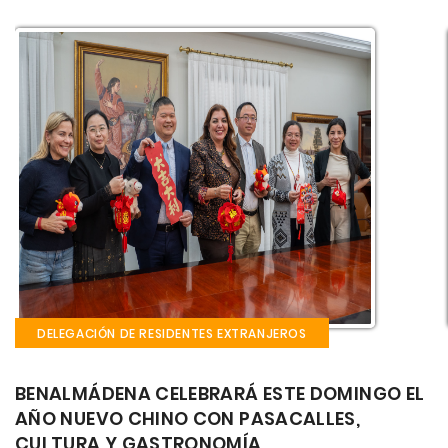
S
DELEGACIÓN DE RESIDENTES EXTRANJEROS
 DOMINGO EL
EL CASTILLO EL BIL BIL ACOGE EST
LLES,
SEMANA LA FIESTA GAUCHA: CUL
MÚSICA Y GASTRONOMÍA ARGENT