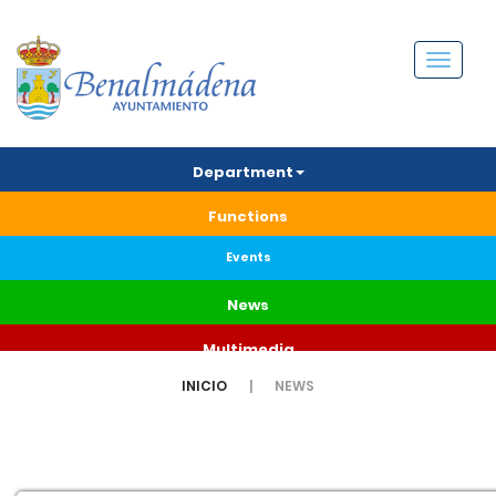
Menú
Department
Functions
Events
News
Multimedia
INICIO
NEWS