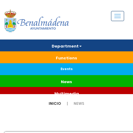
Menú
Department
Functions
Events
News
Multimedia
INICIO
NEWS