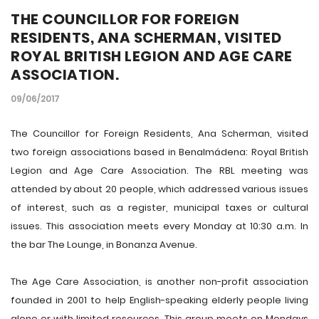
THE COUNCILLOR FOR FOREIGN
RESIDENTS, ANA SCHERMAN, VISITED
ROYAL BRITISH LEGION AND AGE CARE
ASSOCIATION.
09/06/2017
The Councillor for Foreign Residents, Ana Scherman, visited
two foreign associations based in Benalmádena: Royal British
Legion and Age Care Association. The RBL meeting was
attended by about 20 people, which addressed various issues
of interest, such as a register, municipal taxes or cultural
issues. This association meets every Monday at 10:30 a.m. In
the bar The Lounge, in Bonanza Avenue.
The Age Care Association, is another non-profit association
founded in 2001 to help English-speaking elderly people living
alone or with limited resources. This group meets on Mondays