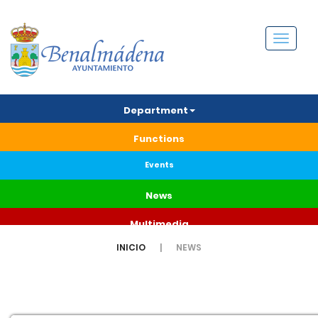
Menú
Department
Functions
Events
News
Multimedia
INICIO
NEWS