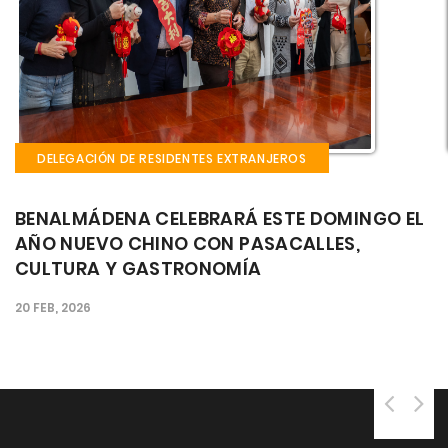
S EXTRANJEROS
DELEGACIÓN DE RESIDENTES 
ARÁ ESTE DOMINGO EL
EL CASTILLO EL BIL BIL
ON PASACALLES,
SEMANA LA FIESTA GA
OMÍA
MÚSICA Y GASTRONOMÍ
CORAZÓN DE BENALMÁ
25 SEP, 2025