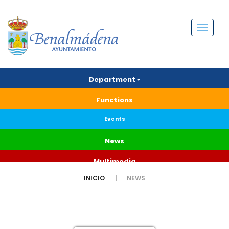
Menú
Department
Functions
Events
News
Multimedia
INICIO
NEWS