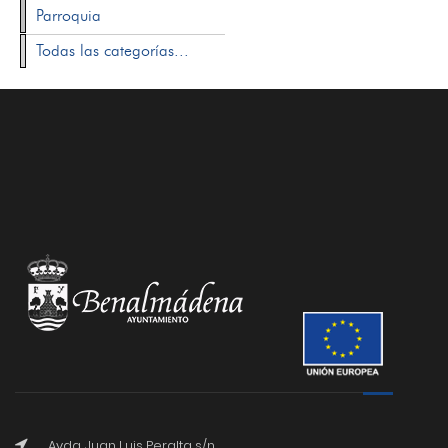
Parroquia
Todas las categorías...
Avda. Juan Luis Peralta s/n