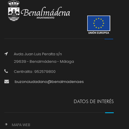
Avda. Juan Luis Peralta s/n
29639 - Benalmádena - Málaga
Centralita : 952579800
buzonciudadano@benalmadena.es
DATOS DE INTERÉS
MAPA WEB