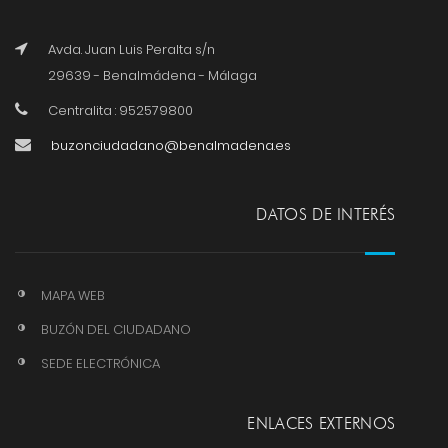
Avda. Juan Luis Peralta s/n
29639 - Benalmádena - Málaga
Centralita : 952579800
buzonciudadano@benalmadena.es
DATOS DE INTERÉS
MAPA WEB
BUZÓN DEL CIUDADANO
SEDE ELECTRÓNICA
ENLACES EXTERNOS