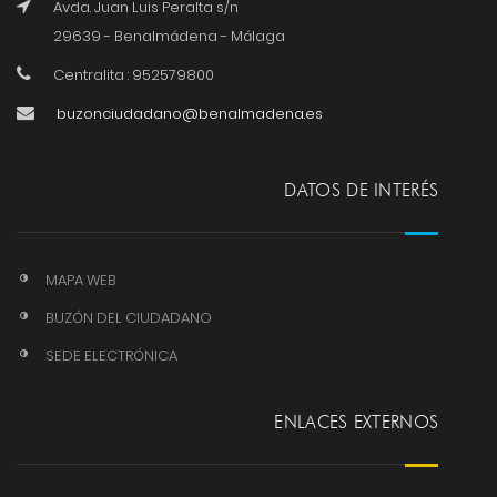
Avda. Juan Luis Peralta s/n
29639 - Benalmádena - Málaga
Centralita : 952579800
buzonciudadano@benalmadena.es
DATOS DE INTERÉS
MAPA WEB
BUZÓN DEL CIUDADANO
SEDE ELECTRÓNICA
ENLACES EXTERNOS