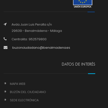
Avda. Juan Luis Peralta s/n
29639 - Benalmádena - Málaga
Centralita : 952579800
buzonciudadano@benalmadena.es
DATOS DE INTERÉS
MAPA WEB
BUZÓN DEL CIUDADANO
SEDE ELECTRÓNICA