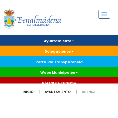
Menú
Ayuntamiento
Delegaciones
Portal de Transparencia
Webs Municipales
Portal de Turismo
INICIO
AYUNTAMIENTO
AGENDA