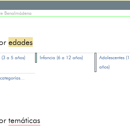
 de Benalmádena
por
edades
 (3 a 5 años)
Infancia (6 a 12 años)
Adolescentes (
años)
categorías...
por
temáticas