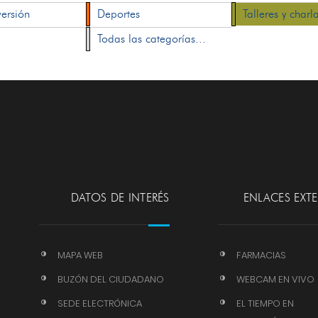
versión
Deportes
Talleres y charl
Todas las categorías...
DATOS DE INTERÉS
ENLACES EXT
MAPA WEB
FARMACIAS
BUZÓN DEL CIUDADANO
WEBCAM EN VIVO
SEDE ELECTRÓNICA
EL TIEMPO EN