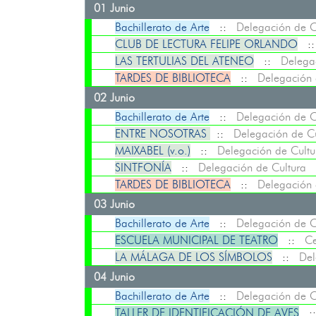
01 Junio
Bachillerato de Arte
::
Delegación de C
CLUB DE LECTURA FELIPE ORLANDO
:
LAS TERTULIAS DEL ATENEO
::
Delega
TARDES DE BIBLIOTECA
::
Delegación 
02 Junio
Bachillerato de Arte
::
Delegación de C
ENTRE NOSOTRAS
::
Delegación de Cu
MAIXABEL (v.o.)
::
Delegación de Cultu
SINTFONÍA
::
Delegación de Cultura
TARDES DE BIBLIOTECA
::
Delegación 
03 Junio
Bachillerato de Arte
::
Delegación de C
ESCUELA MUNICIPAL DE TEATRO
::
Ce
LA MÁLAGA DE LOS SÍMBOLOS
::
Del
04 Junio
Bachillerato de Arte
::
Delegación de C
TALLER DE IDENTIFICACIÓN DE AVES
: