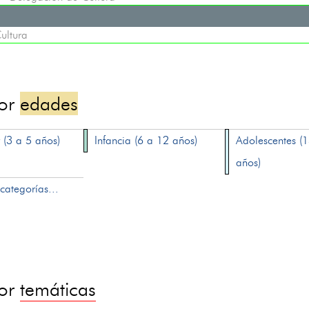
ultura
por
edades
 (3 a 5 años)
Infancia (6 a 12 años)
Adolescentes (
años)
categorías...
por
temáticas