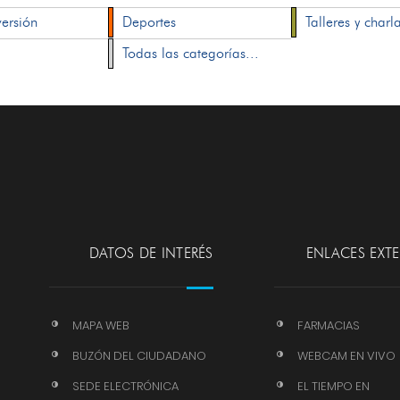
versión
Deportes
Talleres y charl
Todas las categorías...
DATOS DE INTERÉS
ENLACES EXT
MAPA WEB
FARMACIAS
BUZÓN DEL CIUDADANO
WEBCAM EN VIVO
SEDE ELECTRÓNICA
EL TIEMPO EN