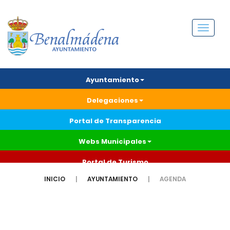
Menú
Ayuntamiento
Delegaciones
Portal de Transparencia
Webs Municipales
Portal de Turismo
INICIO
AYUNTAMIENTO
AGENDA