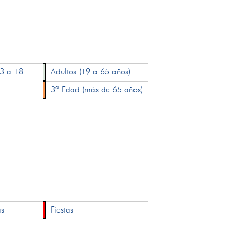
13 a 18
Adultos (19 a 65 años)
3ª Edad (más de 65 años)
as
Fiestas