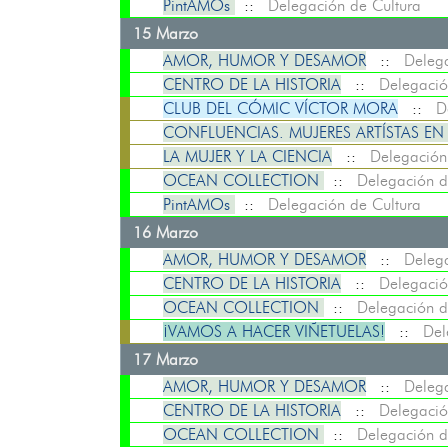
PintAMOs
::
Delegación de Cultura
15 Marzo
AMOR, HUMOR Y DESAMOR
::
Delega
CENTRO DE LA HISTORIA
::
Delegació
CLUB DEL CÓMIC VÍCTOR MORA
::
D
CONFLUENCIAS. MUJERES ARTÍSTAS E
LA MUJER Y LA CIENCIA
::
Delegación
OCEAN COLLECTION
::
Delegación d
PintAMOs
::
Delegación de Cultura
16 Marzo
AMOR, HUMOR Y DESAMOR
::
Delega
CENTRO DE LA HISTORIA
::
Delegació
OCEAN COLLECTION
::
Delegación d
¡VAMOS A HACER VIÑETUELAS!
::
Del
17 Marzo
AMOR, HUMOR Y DESAMOR
::
Delega
CENTRO DE LA HISTORIA
::
Delegació
OCEAN COLLECTION
::
Delegación d