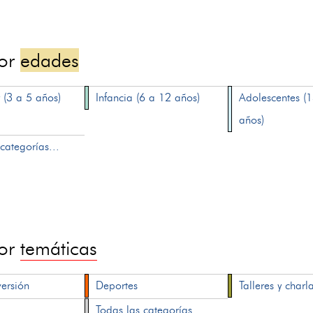
por
edades
 (3 a 5 años)
Infancia (6 a 12 años)
Adolescentes (
años)
categorías...
por
temáticas
versión
Deportes
Talleres y charl
Todas las categorías...