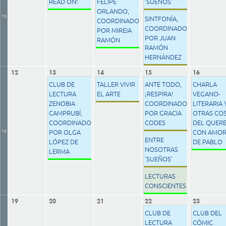
READ ON!
FELIPE
'SUEÑOS'
ORLANDO,
15
SINTFONÍA,
COORDINADO
COORDINADO
POR MIREIA
POR JUAN
RAMÓN
RAMÓN
HERNÁNDEZ
12
13
14
15
16
CLUB DE
TALLER VIVIR
ANTE TODO,
CHARLA
LECTURA
EL ARTE
¡RESPIRA!
VEGANO-
ZENOBIA
COORDINADO
LITERARIA 
CAMPRUBÍ,
POR GRACIA
OTRAS CO
COORDINADO
CODES
DEL QUERE
16
POR OLGA
CON AMO
ENTRE
LÓPEZ DE
DE PABLO
NOSOTRAS
LERMA
'SUEÑOS'
LECTURAS
CONSCIENTES
19
20
21
22
23
CLUB DE
CLUB DEL
LECTURA
CÓMIC