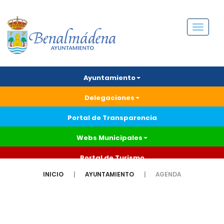
Menú
Ayuntamiento
Delegaciones
Portal de Transparencia
Webs Municipales
Portal de Turismo
INICIO
AYUNTAMIENTO
AGENDA