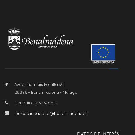
Avda. Juan Luis Peralta s/n
29639 - Benalmádena - Málaga
Centralita : 952579800
buzonciudadano@benalmadena.es
DATOS DE INTERÉS