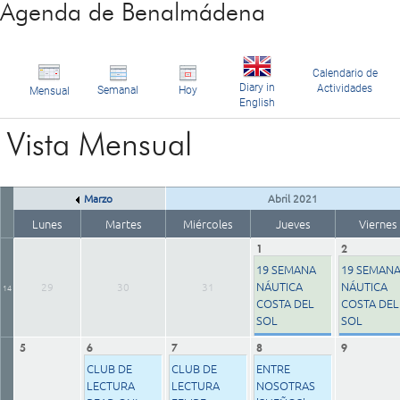
Agenda de Benalmádena
Calendario de
Diary in
Actividades
Semanal
Hoy
Mensual
English
Vista Mensual
Marzo
Abril 2021
Lunes
Martes
Miércoles
Jueves
Viernes
1
2
19 SEMANA
19 SEMAN
NÁUTICA
NÁUTICA
29
30
31
14
COSTA DEL
COSTA DEL
SOL
SOL
5
6
7
8
9
CLUB DE
CLUB DE
ENTRE
LECTURA
LECTURA
NOSOTRAS