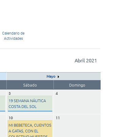
Calendario de
Actividades
Abril 2021
Mayo
Sábado
Domingo
3
4
19 SEMANA NÁUTICA
COSTA DEL SOL
10
11
MI BEBETECA, CUENTOS
A GATAS, CON EL
COLECTIVO HUERTOS