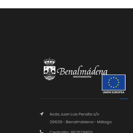
Avda. Juan Luis Peralta s/n
29639 - Benalmádena - Málaga
Centralita : 952579800