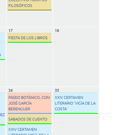
FILOSÓFICOS
17
18
FIESTA DE LOS LIBROS
O
24
25
PASEO BOTÁNICO, CON
XXIV CERTAMEN
JOSÉ GARCÍA
LITERARIO 'VIGÍA DE LA
BERENGUER
COSTA'
NEZ
SÁBADOS DE CUENTO
XXIV CERTAMEN
LITERARIO 'VIGÍA DE LA