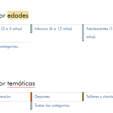
por
edades
 (3 a 5 años)
Infancia (6 a 12 años)
Adolescentes (
años)
categorías...
por
temáticas
versión
Deportes
Talleres y charl
Todas las categorías...