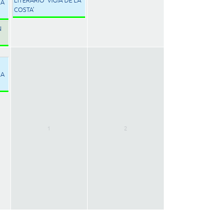
LA
COSTA'
N
LA
1
2