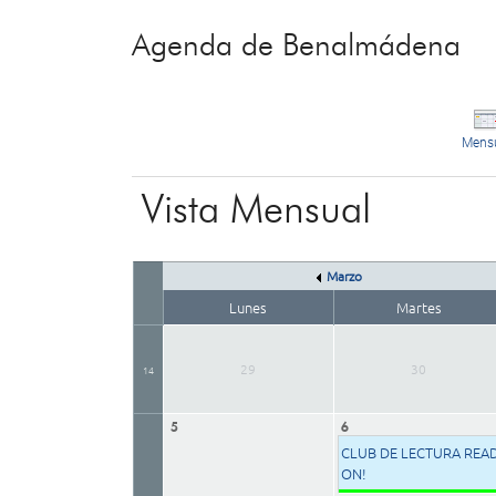
Agenda de Benalmádena
Mens
Vista Mensual
Marzo
Lunes
Martes
29
30
14
5
6
CLUB DE LECTURA REA
ON!