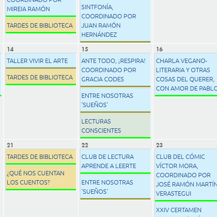
SINTFONÍA,
MIREIA RAMÓN
COORDINADO POR
TARDES DE BIBLIOTECA
JUAN RAMÓN
HERNÁNDEZ
14
15
16
TALLER VIVIR EL ARTE
ANTE TODO, ¡RESPIRA!
CHARLA VEGANO-
COORDINADO POR
LITERARIA Y OTRAS
TARDES DE BIBLIOTECA
GRACIA CODES
COSAS DEL QUERER,
CON AMOR DE PABL
ENTRE NOSOTRAS
'SUEÑOS'
LECTURAS
CONSCIENTES
21
22
23
TARDES DE BIBLIOTECA
CLUB DE LECTURA
CLUB DEL CÓMIC
APRENDE A LEERTE
VÍCTOR MORA,
¿QUÉ NOS CUENTAN
COORDINADO POR
LOS CUENTOS?
ENTRE NOSOTRAS
JOSÉ RAMÓN MARTÍ
'SUEÑOS'
VERASTEGUI
XXIV CERTAMEN