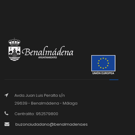
Avda. Juan Luis Peralta s/n
29639 - Benalmádena - Málaga
Centralita : 952579800
buzonciudadano@benalmadena.es