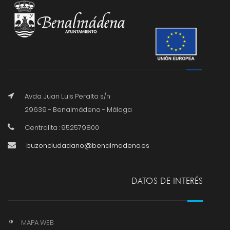
Avda. Juan Luis Peralta s/n
29639 - Benalmádena - Málaga
Centralita : 952579800
buzonciudadano@benalmadena.es
DATOS DE INTERÉS
MAPA WEB