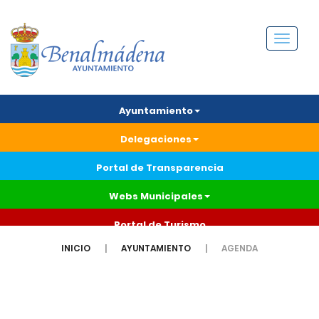
Menú
Ayuntamiento
Delegaciones
Portal de Transparencia
Webs Municipales
Portal de Turismo
INICIO
AYUNTAMIENTO
AGENDA