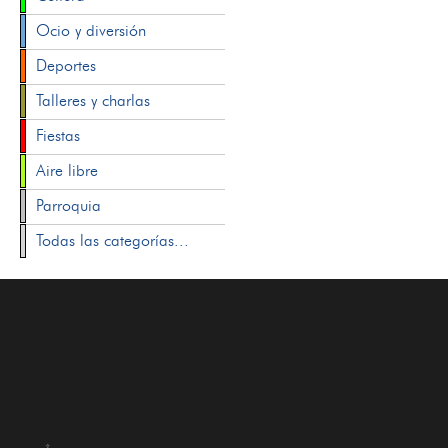
Ocio y diversión
Deportes
Talleres y charlas
Fiestas
Aire libre
Parroquia
Todas las categorías...