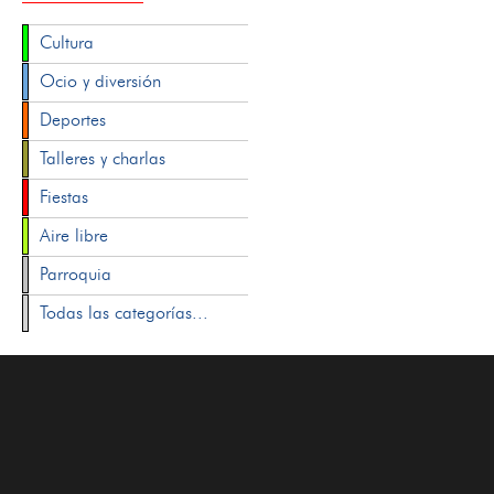
Cultura
Ocio y diversión
Deportes
Talleres y charlas
Fiestas
Aire libre
Parroquia
Todas las categorías...