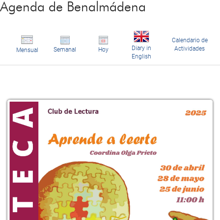
Agenda de Benalmádena
Calendario de
Diary in
Actividades
Semanal
Hoy
Mensual
English