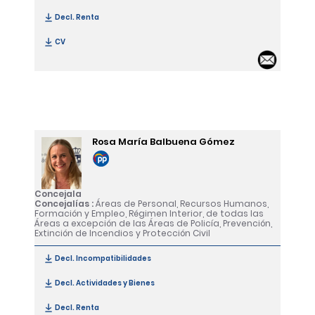
Decl. Renta
[María Luisa Robles Salas]
CV
[María Luisa Robles Salas]
Email 
Rosa María Balbuena Gómez
Concejala
Concejalías :
Áreas de Personal, Recursos Humanos,
Formación y Empleo, Régimen Interior, de todas las
Áreas a excepción de las Áreas de Policía, Prevención,
Extinción de Incendios y Protección Civil
Decl. Incompatibilidades
[Rosa María Balbuena Gómez]
Decl. Actividades y Bienes
[Rosa María Balbuena Gómez]
Decl. Renta
[Rosa María Balbuena Gómez]