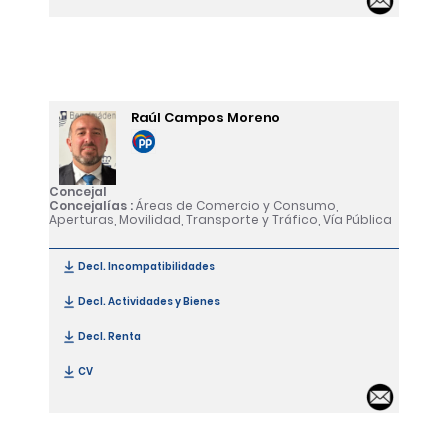
Raúl Campos Moreno
Concejal
Concejalías :
Áreas de Comercio y Consumo,
Aperturas, Movilidad, Transporte y Tráfico, Vía Pública
Decl. Incompatibilidades
[Raúl Campos Moreno]
Decl. Actividades y Bienes
[Raúl Campos Moreno]
Decl. Renta
[Raúl Campos Moreno]
CV
[Raúl Campos Moreno]
Email