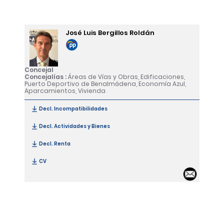
José Luis Bergillos Roldán
Concejal
Concejalías :
Áreas de Vías y Obras, Edificaciones,
Puerto Deportivo de Benalmádena, Economía Azul,
Aparcamientos, Vivienda
Decl. Incompatibilidades
[José Luis Bergillos Roldán]
Decl. Actividades y Bienes
[José Luis Bergillos Roldán]
Decl. Renta
[José Luis Bergillos Roldán]
CV
[José Luis Bergillos Roldán]
Email 