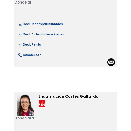
Concejal
Decl. Incompatibilidades
[Joaquín José Villazón Aramendi]
Decl. Actividades y Bienes
[Joaquín José Villazón Aramendi]
Decl. Renta
[Joaquín José Villazón Aramendi]
696864837
[Joaquín José Villazón Aramendi]
Email
Encarnación Cortés Gallardo
Concejala