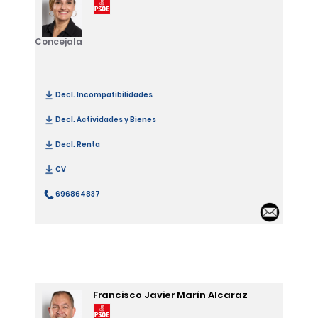
Concejala
Decl. Incompatibilidades
[María Isabel Ruiz Burgos]
Decl. Actividades y Bienes
[María Isabel Ruiz Burgos]
Decl. Renta
[María Isabel Ruiz Burgos]
CV
[María Isabel Ruiz Burgos]
696864837
[María Isabel Ruiz Burgos]
Email 
Francisco Javier Marín Alcaraz