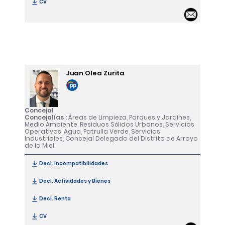
CV
[María de la Presentación Aguilera Crespillo]
Email 
Juan Olea Zurita
Concejal
Concejalías :
Áreas de Limpieza, Parques y Jardines,
Medio Ambiente, Residuos Sólidos Urbanos, Servicios
Operativos, Agua, Patrulla Verde, Servicios
Industriales, Concejal Delegado del Distrito de Arroyo
de la Miel
Decl. Incompatibilidades
[Juan Olea Zurita]
Decl. Actividades y Bienes
[Juan Olea Zurita]
Decl. Renta
[Juan Olea Zurita]
CV
[Juan Olea Zurita]