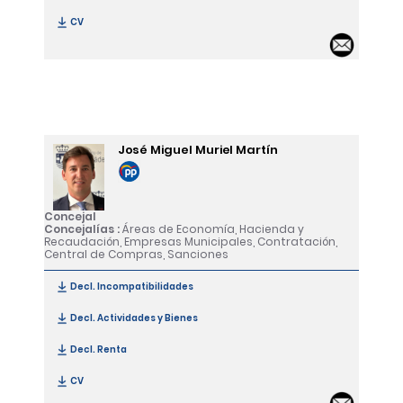
CV
[Rosa María Balbuena Gómez]
Email
José Miguel Muriel Martín
Concejal
Concejalías :
Áreas de Economía, Hacienda y
Recaudación, Empresas Municipales, Contratación,
Central de Compras, Sanciones
Decl. Incompatibilidades
[José Miguel Muriel Martín]
Decl. Actividades y Bienes
[José Miguel Muriel Martín]
Decl. Renta
[José Miguel Muriel Martín]
CV
[José Miguel Muriel Martín]
Email 