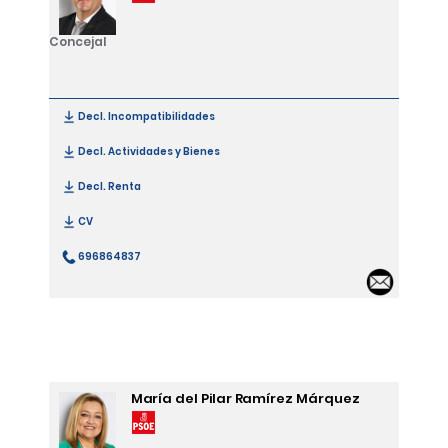
Concejal
Decl. Incompatibilidades
[Francisco Javier Marín Alcaraz]
Decl. Actividades y Bienes
[Francisco Javier Marín Alcaraz]
Decl. Renta
[Francisco Javier Marín Alcaraz]
CV
[Francisco Javier Marín Alcaraz]
696864837
[Francisco Javier Marín Alcaraz]
Email 
María del Pilar Ramírez Márquez