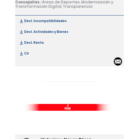
Concejalías :
Áreas de Deportes, Modernización y
Transformación Digital, Transparencia
Decl. Incompatibilidades
[Alejandro Carretero Díaz]
Decl. Actividades y Bienes
[Alejandro Carretero Díaz]
Decl. Renta
[Alejandro Carretero Díaz]
CV
[Alejandro Carretero Díaz]
Email 