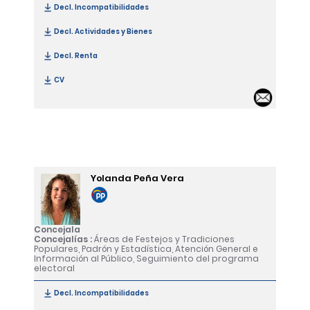
Decl. Incompatibilidades
[Áurea Peralta González]
Decl. Actividades y Bienes
[Áurea Peralta González]
Decl. Renta
[Áurea Peralta González]
CV
[Áurea Peralta González]
Email
Yolanda Peña Vera
Concejala
Concejalías :
Áreas de Festejos y Tradiciones
Populares, Padrón y Estadística, Atención General e
Información al Público, Seguimiento del programa
electoral
Decl. Incompatibilidades
[Yolanda Peña Vera]