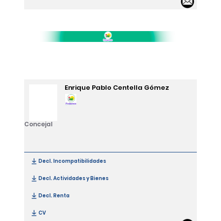
Email
Enrique Pablo Centella Gómez
Concejal
Decl. Incompatibilidades
[Enrique Pablo Centella Gómez]
Decl. Actividades y Bienes
[Enrique Pablo Centella Gómez]
Decl. Renta
[Enrique Pablo Centella Gómez]
CV
[Enrique Pablo Centella Gómez]