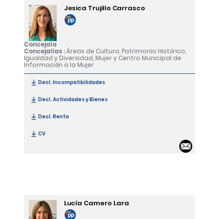
Jesica Trujillo Carrasco
Concejala
Concejalías :
Áreas de Cultura, Patrimonio Histórico,
Igualdad y Diversidad, Mujer y Centro Municipal de
Información a la Mujer
Decl. Incompatibilidades
[Jesica Trujillo Carrasco]
Decl. Actividades y Bienes
[Jesica Trujillo Carrasco]
Decl. Renta
[Jesica Trujillo Carrasco]
CV
[Jesica Trujillo Carrasco]
Email 
Lucía Camero Lara