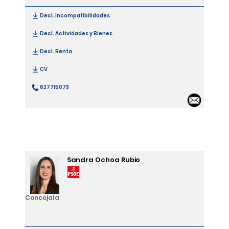
Decl. Incompatibilidades
[Encarnación Cortés Gallardo]
Decl. Actividades y Bienes
[Encarnación Cortés Gallardo]
Decl. Renta
[Encarnación Cortés Gallardo]
CV
[Encarnación Cortés Gallardo]
627715073
[Encarnación Cortés Gallardo]
Email
Sandra Ochoa Rubio
Concejala