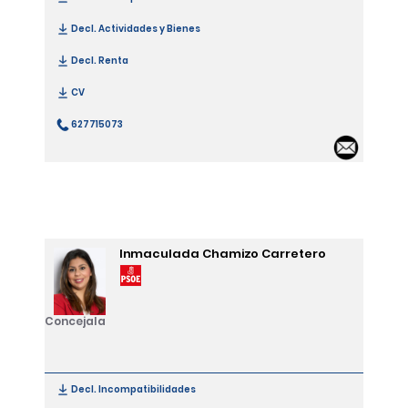
Decl. Actividades y Bienes
[María Rosario Rodríguez Adorna]
Decl. Renta
[María Rosario Rodríguez Adorna]
CV
[María Rosario Rodríguez Adorna]
627715073
[María Rosario Rodríguez Adorna]
Email
Inmaculada Chamizo Carretero
Concejala
Decl. Incompatibilidades
[Inmaculada Chamizo Carretero]