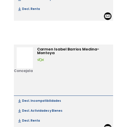
Decl. Renta
[Joaquín María Amann Lacoume]
Email
Carmen Isabel Barrios Medina-
Montoya
Concejala
Decl. Incompatibilidades
[Carmen Isabel Barrios Medina-Montoya]
Decl. Actividades y Bienes
[Carmen Isabel Barrios Medina-Montoya]
Decl. Renta
[Carmen Isabel Barrios Medina-Montoya]