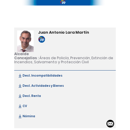
Juan Antonio Lara Martín
Alcalde
Concejalías :
Áreas de Policía, Prevención, Extinción de
Incendios, Salvamento y Protección Civil
Decl. Incompatibilidades
[Juan Antonio Lara Martín]
Decl. Actividades y Bienes
[Juan Antonio Lara Martín]
Decl. Renta
[Juan Antonio Lara Martín]
CV
[Juan Antonio Lara Martín]
Nómina
[Juan Antonio Lara Martín]
Email