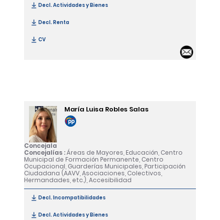
Decl. Actividades y Bienes
[Yolanda Peña Vera]
Decl. Renta
[Yolanda Peña Vera]
CV
[Yolanda Peña Vera]
Email
María Luisa Robles Salas
Concejala
Concejalías :
Áreas de Mayores, Educación, Centro
Municipal de Formación Permanente, Centro
Ocupacional, Guarderías Municipales, Participación
Ciudadana (AAVV, Asociaciones, Colectivos,
Hermandades, etc.), Accesibilidad
Decl. Incompatibilidades
[María Luisa Robles Salas]
Decl. Actividades y Bienes
[María Luisa Robles Salas]