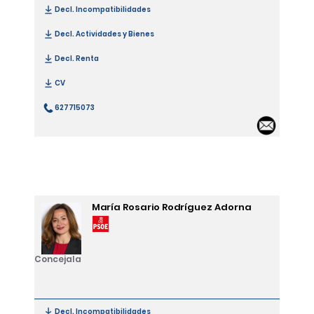
Decl. Incompatibilidades
[Sandra Ochoa Rubio]
Decl. Actividades y Bienes
[Sandra Ochoa Rubio]
Decl. Renta
[Sandra Ochoa Rubio]
CV
[Sandra Ochoa Rubio]
627715073
[Sandra Ochoa Rubio]
Email
María Rosario Rodríguez Adorna
Concejala
Decl. Incompatibilidades
[María Rosario Rodríguez Adorna]