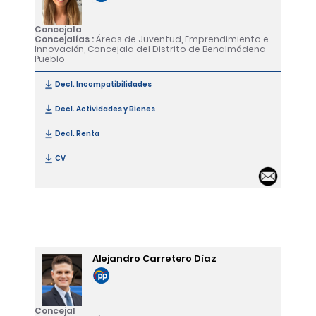
Concejala
Concejalías :
Áreas de Juventud, Emprendimiento e
Innovación, Concejala del Distrito de Benalmádena
Pueblo
Decl. Incompatibilidades
[Lucía Camero Lara]
Decl. Actividades y Bienes
[Lucía Camero Lara]
Decl. Renta
[Lucía Camero Lara]
CV
[Lucía Camero Lara]
Email
Alejandro Carretero Díaz
Concejal