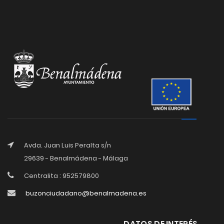
Avda. Juan Luis Peralta s/n
29639 - Benalmádena - Málaga
Centralita : 952579800
buzonciudadano@benalmadena.es
DATOS DE INTERÉS