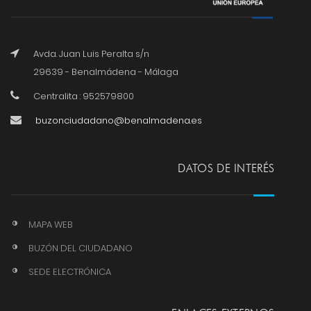
Avda. Juan Luis Peralta s/n
29639 - Benalmádena - Málaga
Centralita : 952579800
buzonciudadano@benalmadena.es
DATOS DE INTERÉS
MAPA WEB
BUZÓN DEL CIUDADANO
SEDE ELECTRÓNICA