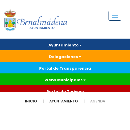
Menú
Ayuntamiento
Delegaciones
Portal de Transparencia
Webs Municipales
Portal de Turismo
INICIO
AYUNTAMIENTO
AGENDA