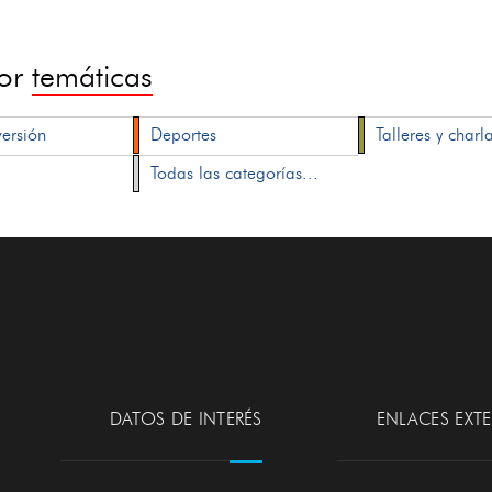
por
temáticas
versión
Deportes
Talleres y charl
Todas las categorías...
DATOS DE INTERÉS
ENLACES EXT