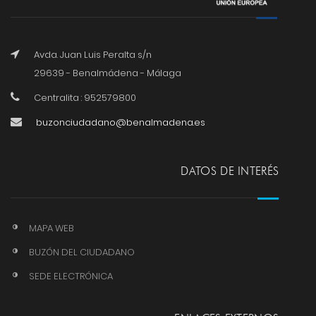
Avda. Juan Luis Peralta s/n
29639 - Benalmádena - Málaga
Centralita : 952579800
buzonciudadano@benalmadena.es
DATOS DE INTERÉS
MAPA WEB
BUZÓN DEL CIUDADANO
SEDE ELECTRÓNICA