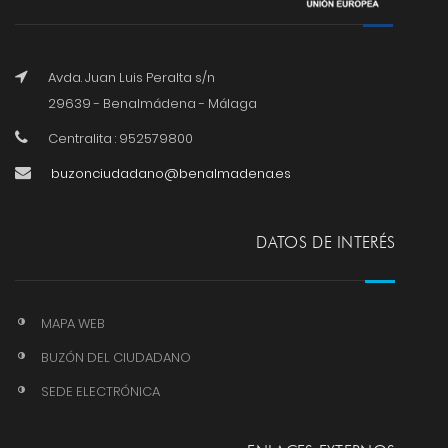
Avda. Juan Luis Peralta s/n
29639 - Benalmádena - Málaga
Centralita : 952579800
buzonciudadano@benalmadena.es
DATOS DE INTERÉS
MAPA WEB
BUZÓN DEL CIUDADANO
SEDE ELECTRÓNICA