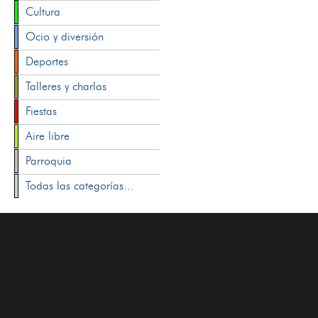
Cultura
Ocio y diversión
Deportes
Talleres y charlas
Fiestas
Aire libre
Parroquia
Todas las categorías...