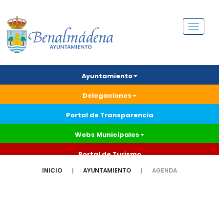
Menú
Ayuntamiento
Delegaciones
Portal de Transparencia
Webs Municipales
Portal de Turismo
INICIO
AYUNTAMIENTO
AGENDA