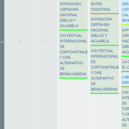
EXPOSICIÓN
ENTRE
DES
CERTAMEN
NOSOTRAS:
CAT
NACIONAL
CAL
EXPOSICIÓN
DIBUJO Y
BE
CERTAMEN
ACUARELA
NACIONAL
EXP
XXII FESTIVAL
DIBUJO Y
CER
INTERNACIONAL
ACUARELA
NAC
30
31
45
DE
DIB
XXII FESTIVAL
CORTOMETRAJE
ACU
INTERNACIONAL
Y CINE
DE
LA 
ALTERNATIVO
CORTOMETRAJE
EL 
DE
Y CINE
BENALMÁDENA
LAB
ALTERNATIVO
PAR
DE
BENALMÁDENA
XXII
INT
DE
CO
Y C
ALT
DE