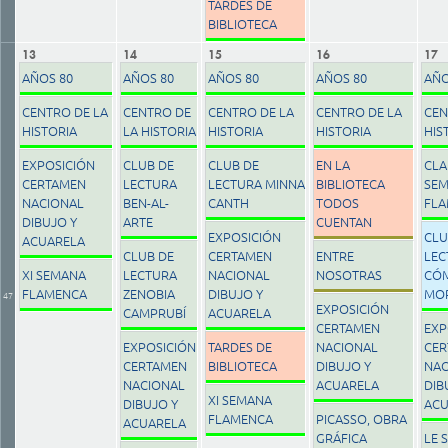
TARDES DE
BIBLIOTECA
13
14
15
16
17
AÑOS 80
AÑOS 80
AÑOS 80
AÑOS 80
AÑO
CENTRO DE LA
CENTRO DE
CENTRO DE LA
CENTRO DE LA
CEN
HISTORIA
LA HISTORIA
HISTORIA
HISTORIA
HIS
EXPOSICIÓN
CLUB DE
CLUB DE
EN LA
CLA
CERTAMEN
LECTURA
LECTURA MINNA
BIBLIOTECA
SE
NACIONAL
BEN-AL-
CANTH
TODOS
FL
DIBUJO Y
ARTE
CUENTAN
EXPOSICIÓN
CLU
ACUARELA
CLUB DE
CERTAMEN
ENTRE
LEC
XI SEMANA
LECTURA
NACIONAL
NOSOTRAS
CÓM
FLAMENCA
ZENOBIA
DIBUJO Y
MO
47
EXPOSICIÓN
CAMPRUBÍ
ACUARELA
CERTAMEN
EXP
EXPOSICIÓN
TARDES DE
NACIONAL
CER
CERTAMEN
BIBLIOTECA
DIBUJO Y
NAC
NACIONAL
ACUARELA
DIB
XI SEMANA
DIBUJO Y
ACU
FLAMENCA
PICASSO, OBRA
ACUARELA
GRÁFICA
LE 