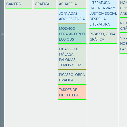
LITERATURA:
HOM
GAMERO
GRÁFICA
ACUARELA
HACIA LA PAZ Y
CON
JORNADAS
JUSTICIA SOCIAL
ARE
ADOLESCENCIA
DESDE LA
PIC
LITERATURA.
MOSAICO
GRÁ
CERÁMICO POR
PICASSO, OBRA
48
V P
LOS ODS
GRÁFICA
NOB
PICASSO DE
PAZ
MÁLAGA.
PALOMAS,
TOROS Y LUZ
PICASSO, OBRA
GRÁFICA
TARDES DE
BIBLIOTECA