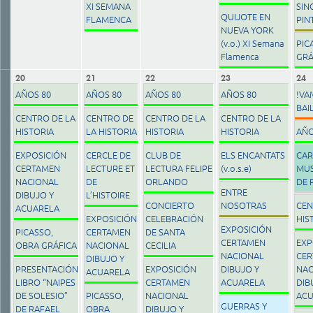
XI SEMANA
SIN
QUIJOTE EN
FLAMENCA
PIN
NUEVA YORK
(v.o.) XI Semana
PIC
Flamenca
GRÁ
20
21
22
23
24
AÑOS 80
AÑOS 80
AÑOS 80
AÑOS 80
!VA
BAI
CENTRO DE LA
CENTRO DE
CENTRO DE LA
CENTRO DE LA
HISTORIA
LA HISTORIA
HISTORIA
HISTORIA
AÑO
EXPOSICIÓN
CERCLE DE
CLUB DE
ELS ENCANTATS
CAR
CERTAMEN
LECTURE ET
LECTURA FELIPE
(v.o.s.e)
MUS
NACIONAL
DE
ORLANDO
DE 
ENTRE
DIBUJO Y
L’HISTOIRE
CONCIERTO
NOSOTRAS
CEN
ACUARELA
EXPOSICIÓN
CELEBRACIÓN
HIS
EXPOSICIÓN
PICASSO,
CERTAMEN
DE SANTA
CERTAMEN
EXP
OBRA GRÁFICA
NACIONAL
CECILIA
NACIONAL
CER
DIBUJO Y
PRESENTACIÓN
EXPOSICIÓN
DIBUJO Y
NAC
ACUARELA
LIBRO “NAIPES
CERTAMEN
ACUARELA
DIB
DE SOLESIO”
PICASSO,
NACIONAL
ACU
GUERRAS Y
DE RAFAEL
OBRA
DIBUJO Y