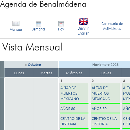
Agenda de Benalmádena
Calendario de
Diary in
Actividades
Semanal
Hoy
Mensual
English
Vista Mensual
Octubre
Noviembre 2023
Lunes
Martes
Miércoles
Jueves
1
2
3
ALTAR DE
ALTAR DE
ALT
MUERTOS
MUERTOS
MU
MEXICANO
MEXICANO
MEX
AÑOS 80
AÑOS 80
AÑO
CENTRO DE LA
CENTRO DE LA
CEN
HISTORIA
HISTORIA
HIS