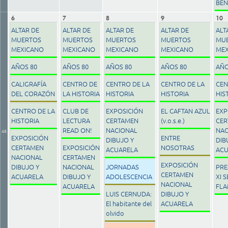
BE
6
7
8
9
10
ALTAR DE
ALTAR DE
ALTAR DE
ALTAR DE
ALT
MUERTOS
MUERTOS
MUERTOS
MUERTOS
MU
MEXICANO
MEXICANO
MEXICANO
MEXICANO
MEX
AÑOS 80
AÑOS 80
AÑOS 80
AÑOS 80
AÑO
CALIGRAFÍA
CENTRO DE
CENTRO DE LA
CENTRO DE LA
CEN
DEL CORAZÓN
LA HISTORIA
HISTORIA
HISTORIA
HIS
CENTRO DE LA
CLUB DE
EXPOSICIÓN
EL CAFTAN AZUL
EXP
HISTORIA
LECTURA
CERTAMEN
(v.o.s.e.)
CER
READ ON!
NACIONAL
NAC
46
EXPOSICIÓN
ENTRE
DIBUJO Y
DIB
CERTAMEN
EXPOSICIÓN
NOSOTRAS
ACUARELA
ACU
NACIONAL
CERTAMEN
EXPOSICIÓN
DIBUJO Y
NACIONAL
JORNADAS
PRE
CERTAMEN
ACUARELA
DIBUJO Y
ADOLESCENCIA
XI 
NACIONAL
ACUARELA
FL
LUIS CERNUDA:
DIBUJO Y
El habitante del
ACUARELA
olvido