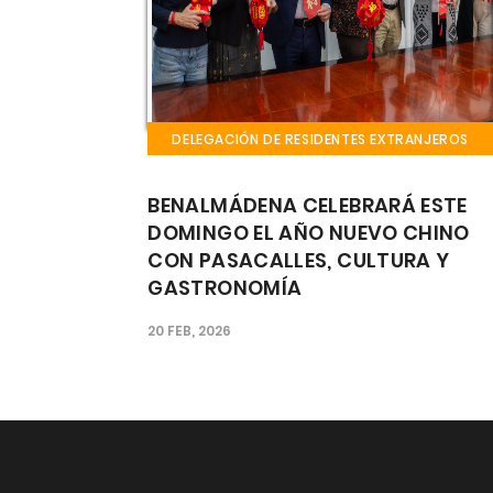
TRANJEROS
DELEGACIÓN DE RESIDENTES EXTRANJEROS
Á ESTE
EL CASTILLO EL BIL BIL ACOGE EST
 CHINO
FIN DE SEMANA LA FIESTA GAUCH
URA Y
CULTURA, MÚSICA Y GASTRONOM
ARGENTINA EN EL CORAZÓN DE
BENALMÁDENA
25 SEP, 2025