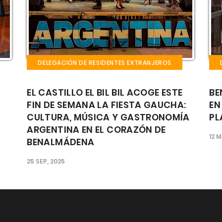
DELEGACIÓN DE RESIDENTES EXTRANJEROS
E
BENALMÁDENA CELEBRARÁ LA FIESTA
L
A:
EN HONOR A SAN PATRICIO EN LA
B
ÍA
PLAZA DE LA MEZQUITA
D
C
12 MAR, 2025
T
19 