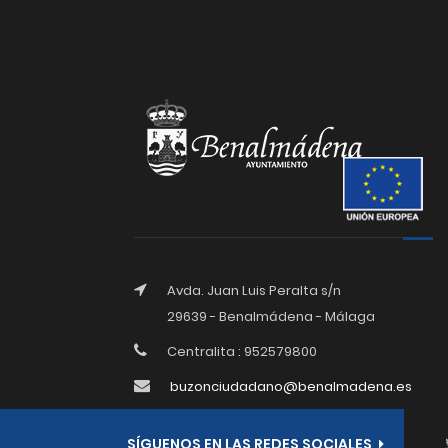
Avda. Juan Luis Peralta s/n
29639 - Benalmádena - Málaga
Centralita : 952579800
buzonciudadano@benalmadena.es
SÍGUENOS EN LAS REDES SOCIALES