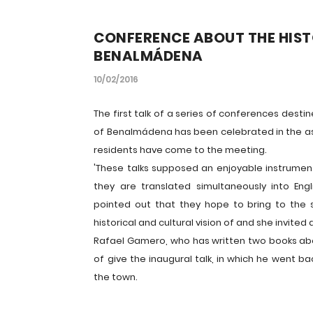
CONFERENCE ABOUT THE HIS
BENALMÁDENA
10/02/2016
The first talk of a series of conferences desti
of Benalmádena has been celebrated in the asse
residents have come to the meeting.
'These talks supposed an enjoyable instrument 
they are translated simultaneously into Eng
pointed out that they hope to bring to the 
historical and cultural vision of and she invited
Rafael Gamero, who has written two books abo
of give the inaugural talk, in which he went ba
the town.