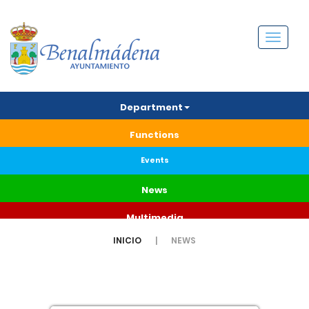
Menú
Department
Functions
Events
News
Multimedia
INICIO
NEWS