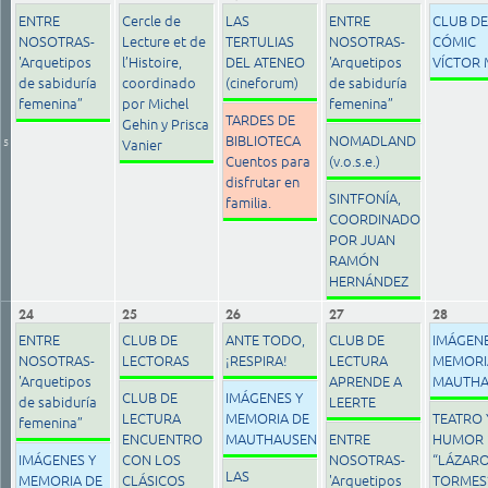
ENTRE
Cercle de
LAS
ENTRE
CLUB DE
NOSOTRAS-
Lecture et de
TERTULIAS
NOSOTRAS-
CÓMIC
'Arquetipos
l’Histoire,
DEL ATENEO
'Arquetipos
VÍCTOR
de sabiduría
coordinado
(cineforum)
de sabiduría
femenina”
por Michel
femenina”
TARDES DE
Gehin y Prisca
BIBLIOTECA
NOMADLAND
5
Vanier
Cuentos para
(v.o.s.e.)
disfrutar en
SINTFONÍA,
familia.
COORDINADO
POR JUAN
RAMÓN
HERNÁNDEZ
24
25
26
27
28
ENTRE
CLUB DE
ANTE TODO,
CLUB DE
IMÁGENE
NOSOTRAS-
LECTORAS
¡RESPIRA!
LECTURA
MEMORI
'Arquetipos
APRENDE A
MAUTHA
CLUB DE
IMÁGENES Y
de sabiduría
LEERTE
LECTURA
MEMORIA DE
TEATRO 
femenina”
ENCUENTRO
MAUTHAUSEN
ENTRE
HUMOR 
IMÁGENES Y
CON LOS
NOSOTRAS-
“LÁZARO
LAS
MEMORIA DE
CLÁSICOS
'Arquetipos
TORMES