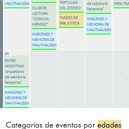
6
TERTULIAS
MAUTHAUSEN
de sabiduría
PATA TE
CLUB DE
DEL ATENEO
femenina”
LECTURA
TARDES DE
“CONCHA
IMÁGENES Y
BIBLIOTECA
MÉNDEZ”
MEMORIA DE
MAUTHAUSEN
IMÁGENES Y
MEMORIA DE
MAUTHAUSEN
31
ENTRE
NOSOTRAS-
'Arquetipos
de sabiduría
1
2
3
4
7
femenina”
IMÁGENES Y
MEMORIA DE
MAUTHAUSEN
Categorías de eventos por
edades