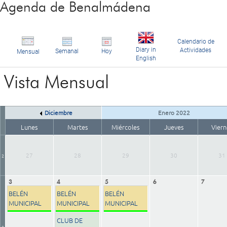
Agenda de Benalmádena
Calendario de
Diary in
Actividades
Semanal
Hoy
Mensual
English
Vista Mensual
Diciembre
Enero 2022
Lunes
Martes
Miércoles
Jueves
Viern
27
28
29
30
31
2
3
4
5
6
7
BELÉN
BELÉN
BELÉN
MUNICIPAL
MUNICIPAL
MUNICIPAL
CLUB DE
3