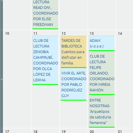
LECTURA
READ ON!,
COORDINADO
POR ELISE
FREEDMAN
10
11
12
13
14
CLUB DE
TARDES DE
ADAM
LECTURA
BIBLIOTECA
(v.o.s.e.)
ZENOBIA
Cuentos para
CLUB DE
CAMPRUBÍ,
disfrutar en
LECTURA
COORDINADO
familia.
FELIPE
POR OLGA
VIVIR EL ARTE,
ORLANDO,
LÓPEZ DE
COORDINADO
COORDINADO
4
LERMA
POR PABLO
POR MIREIA
RODRÍGUEZ
RAMÓN
GUY
ENTRE
NOSOTRAS-
'Arquetipos
de sabiduría
femenina”
17
18
19
20
21