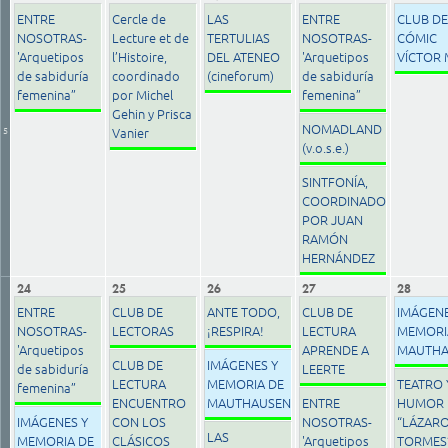
ENTRE
Cercle de
LAS
ENTRE
CLUB DE
NOSOTRAS-
Lecture et de
TERTULIAS
NOSOTRAS-
CÓMIC
'Arquetipos
l’Histoire,
DEL ATENEO
'Arquetipos
VÍCTOR
de sabiduría
coordinado
(cineforum)
de sabiduría
femenina”
por Michel
femenina”
Gehin y Prisca
NOMADLAND
5
Vanier
(v.o.s.e.)
SINTFONÍA,
COORDINADO
POR JUAN
RAMÓN
HERNÁNDEZ
24
25
26
27
28
ENTRE
CLUB DE
ANTE TODO,
CLUB DE
IMÁGENE
NOSOTRAS-
LECTORAS
¡RESPIRA!
LECTURA
MEMORI
'Arquetipos
APRENDE A
MAUTHA
CLUB DE
IMÁGENES Y
de sabiduría
LEERTE
LECTURA
MEMORIA DE
TEATRO 
femenina”
ENCUENTRO
MAUTHAUSEN
ENTRE
HUMOR 
IMÁGENES Y
CON LOS
NOSOTRAS-
“LÁZARO
LAS
MEMORIA DE
CLÁSICOS
'Arquetipos
TORMES