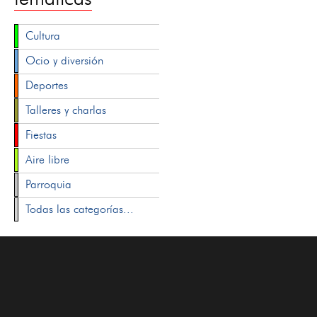
Cultura
Ocio y diversión
Deportes
Talleres y charlas
Fiestas
Aire libre
Parroquia
Todas las categorías...