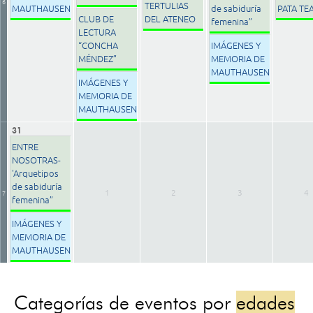
6
TERTULIAS
MAUTHAUSEN
de sabiduría
PATA TE
CLUB DE
DEL ATENEO
femenina”
LECTURA
“CONCHA
IMÁGENES Y
MÉNDEZ”
MEMORIA DE
MAUTHAUSEN
IMÁGENES Y
MEMORIA DE
MAUTHAUSEN
31
ENTRE
NOSOTRAS-
'Arquetipos
de sabiduría
1
2
3
4
7
femenina”
IMÁGENES Y
MEMORIA DE
MAUTHAUSEN
Categorías de eventos por
edades