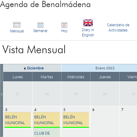
Agenda de Benalmádena
Calendario de
Diary in
Actividades
Semanal
Hoy
Mensual
English
Vista Mensual
Diciembre
Enero 2022
Lunes
Martes
Miércoles
Jueves
Viern
27
28
29
30
31
2
3
4
5
6
7
BELÉN
BELÉN
BELÉN
MUNICIPAL
MUNICIPAL
MUNICIPAL
CLUB DE
3