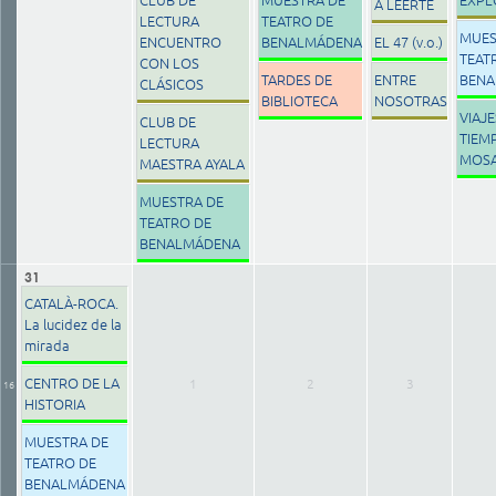
A LEERTE
LECTURA
TEATRO DE
MUES
ENCUENTRO
BENALMÁDENA
EL 47 (v.o.)
TEAT
CON LOS
TARDES DE
ENTRE
BEN
CLÁSICOS
BIBLIOTECA
NOSOTRAS
VIAJE
CLUB DE
TIEM
LECTURA
MOSA
MAESTRA AYALA
MUESTRA DE
TEATRO DE
BENALMÁDENA
31
CATALÀ-ROCA.
La lucidez de la
mirada
CENTRO DE LA
1
2
3
16
HISTORIA
MUESTRA DE
TEATRO DE
BENALMÁDENA