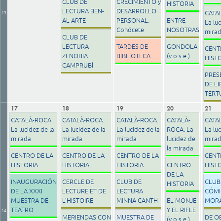
CLUB DE
CRECIMIENTO y
HISTORIA
LECTURA BEN-
DESARROLLO
CATA
13
AL-ARTE
PERSONAL:
ENTRE
La luc
Conócete
NOSOTRAS
mira
CLUB DE
LECTURA
TARDES DE
GONDOLA
CENT
ZENOBIA
BIBLIOTECA
(v.o.s.e.)
HIST
CAMPRUBÍ
PRES
DE LI
TERT
17
18
19
20
21
CATALÀ-ROCA.
CATALÀ-ROCA.
CATALÀ-ROCA.
CATALÀ-
CATA
La lucidez de la
La lucidez de la
La lucidez de la
ROCA. La
La luc
mirada
mirada
mirada
lucidez de
mira
la mirada
CENTRO DE LA
CENTRO DE LA
CENTRO DE LA
CENT
HISTORIA
HISTORIA
HISTORIA
CENTRO
HIST
DE LA
INAUGURACIÓN
CERCLE DE
CLUB DE
CLUB
HISTORIA
DE LA XXXI
LECTURE ET DE
LECTURA
CÓMI
MUESTRA DE
L’HISTOIRE
MINNA CANTH
EL MONJE
MOR
TEATRO
Y EL RIFLE
14
MERIENDAS CON
MUESTRA DE
DE O
(v.o.s.e.)