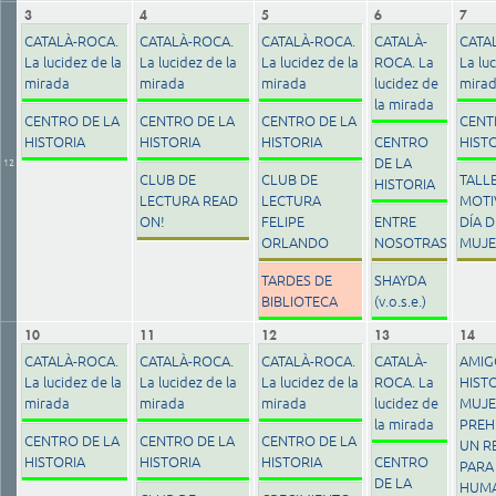
3
4
5
6
7
CATALÀ-ROCA.
CATALÀ-ROCA.
CATALÀ-ROCA.
CATALÀ-
CATA
La lucidez de la
La lucidez de la
La lucidez de la
ROCA. La
La luc
mirada
mirada
mirada
lucidez de
mira
la mirada
CENTRO DE LA
CENTRO DE LA
CENTRO DE LA
CENT
HISTORIA
HISTORIA
HISTORIA
CENTRO
HIST
DE LA
12
CLUB DE
CLUB DE
TALL
HISTORIA
LECTURA READ
LECTURA
MOTI
ON!
FELIPE
ENTRE
DÍA D
ORLANDO
NOSOTRAS
MUJE
TARDES DE
SHAYDA
BIBLIOTECA
(v.o.s.e.)
10
11
12
13
14
CATALÀ-ROCA.
CATALÀ-ROCA.
CATALÀ-ROCA.
CATALÀ-
AMIG
La lucidez de la
La lucidez de la
La lucidez de la
ROCA. La
HISTO
mirada
mirada
mirada
lucidez de
MUJE
la mirada
PREH
CENTRO DE LA
CENTRO DE LA
CENTRO DE LA
UN R
HISTORIA
HISTORIA
HISTORIA
CENTRO
PARA
DE LA
HUM