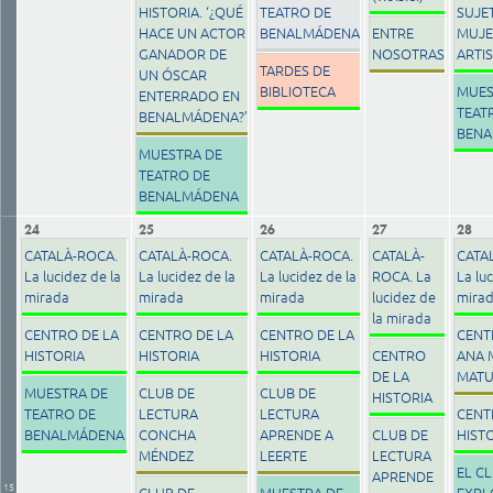
HISTORIA. ‘¿QUÉ
TEATRO DE
SUJE
HACE UN ACTOR
BENALMÁDENA
ENTRE
MUJE
GANADOR DE
NOSOTRAS
ARTI
TARDES DE
UN ÓSCAR
BIBLIOTECA
MUES
ENTERRADO EN
TEAT
BENALMÁDENA?’
BEN
MUESTRA DE
TEATRO DE
BENALMÁDENA
24
25
26
27
28
CATALÀ-ROCA.
CATALÀ-ROCA.
CATALÀ-ROCA.
CATALÀ-
CATA
La lucidez de la
La lucidez de la
La lucidez de la
ROCA. La
La luc
mirada
mirada
mirada
lucidez de
mira
la mirada
CENTRO DE LA
CENTRO DE LA
CENTRO DE LA
CENT
HISTORIA
HISTORIA
HISTORIA
CENTRO
ANA 
DE LA
MATU
MUESTRA DE
CLUB DE
CLUB DE
HISTORIA
TEATRO DE
LECTURA
LECTURA
CENT
BENALMÁDENA
CONCHA
APRENDE A
CLUB DE
HIST
MÉNDEZ
LEERTE
LECTURA
EL C
APRENDE
15
CLUB DE
MUESTRA DE
EXP