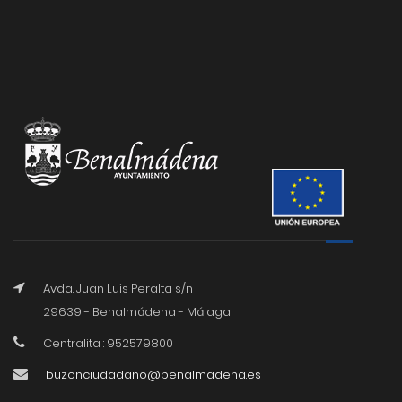
Avda. Juan Luis Peralta s/n
29639 - Benalmádena - Málaga
Centralita : 952579800
buzonciudadano@benalmadena.es