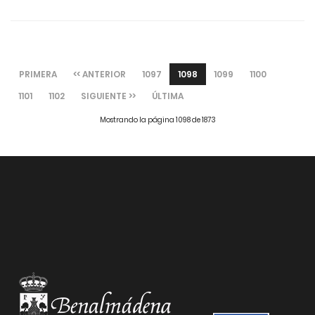
PRIMERA
<< ANTERIOR
1097
1098
1099
1100
1101
1102
SIGUIENTE >>
ÚLTIMA
Mostrando la página 1098 de 1873