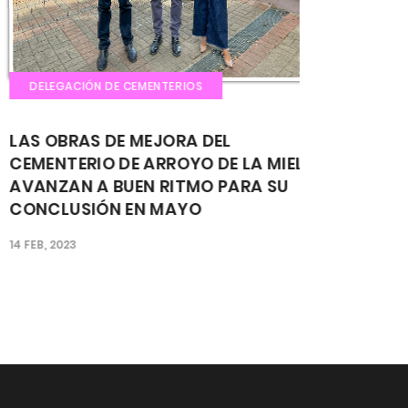
DELEGACIÓN DE CEMENTERIOS
DELEGACIÓN 
S OBRAS DE MEJORA DEL
EL AYUNTA
MENTERIO DE ARROYO DE LA MIEL
ESTE MES D
ANZAN A BUEN RITMO PARA SU
NUEVA FASE
NCLUSIÓN EN MAYO
ARROYO DE 
EB, 2023
09 ENE, 2023