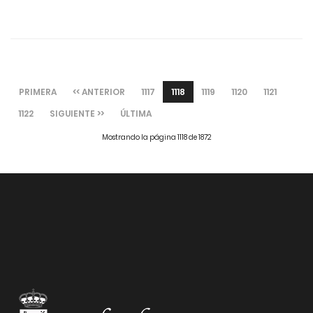
PRIMERA
<< ANTERIOR
1117
1118
1119
1120
1121
1122
SIGUIENTE >>
ÚLTIMA
Mostrando la página 1118 de 1872