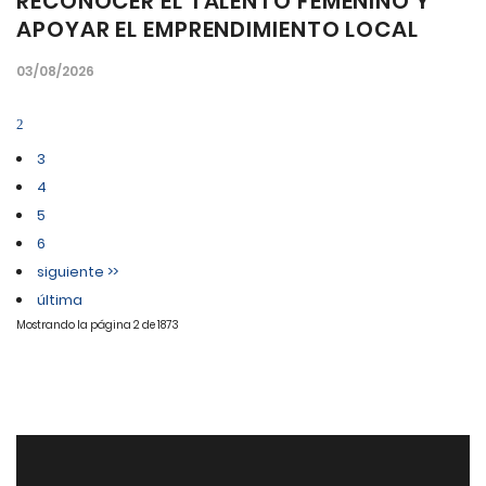
RECONOCER EL TALENTO FEMENINO Y
APOYAR EL EMPRENDIMIENTO LOCAL
03/08/2026
2
3
4
5
6
siguiente >>
última
Mostrando la página 2 de 1873