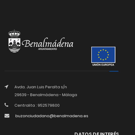
Avda. Juan Luis Peralta s/n
29639 - Benalmádena - Málaga
Centralita : 952579800
buzonciudadano@benalmadena.es
DATOS DE INTERÉS