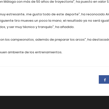
s en Málaga con más de 50 años de trayectoria”, ha puesto en valor 
ta muy estresante, me gusta todo de este deporte”, ha reconocido A
 siguiente tiro mueves un poco la mano, el resultado ya no será igua
os, y ser muy técnico y tranquilo”, ha añadido.
o son los campeonatos, además de preparar los arcos”, ha destacado
buen ambiente de los entrenamientos.