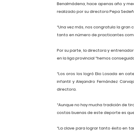
Benalmádena, hace apenas año y medio
realizado por su directora Pepa Sedeño
“Una vez más, nos congratula la gran
tanto en número de practicantes como
Por su parte, la directora y entrenad
en la liga provincial “hemos conseguid
“Los oros los logró Elio Losada en cat
infantil y Alejandro Fernández Carvaj
directora.
“Aunque no hay mucha tradición de tiro
costas buenas de este deporte es que
“La clave para lograr tanto éxito en 