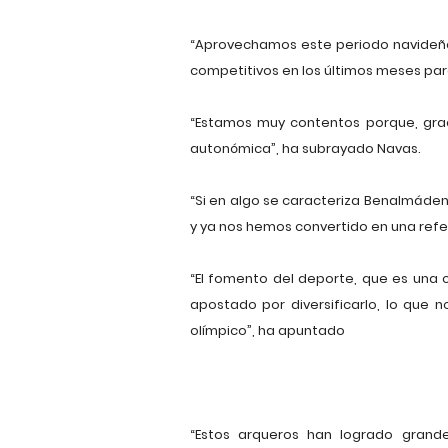
“Aprovechamos este periodo navideño 
competitivos en los últimos meses para
“Estamos muy contentos porque, gracia
autonómica”, ha subrayado Navas.
“Si en algo se caracteriza Benalmáden
y ya nos hemos convertido en una refere
“El fomento del deporte, que es una 
apostado por diversificarlo, lo que 
olímpico”, ha apuntado
“Estos arqueros han logrado grand