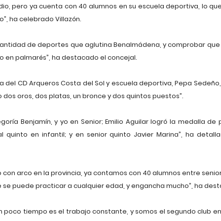
, pero ya cuenta con 40 alumnos en su escuela deportiva, lo que
”, ha celebrado Villazón.
 cantidad de deportes que aglutina Benalmádena, y comprobar que
 en palmarés”, ha destacado el concejal.
ora del CD Arqueros Costa del Sol y escuela deportiva, Pepa Sedeño
o dos oros, dos platas, un bronce y dos quintos puestos”.
egoría Benjamín, y yo en Senior; Emilio Aguilar logró la medalla de
al quinto en infantil; y en senior quinto Javier Marina”, ha detal
 con arco en la provincia, ya contamos con 40 alumnos entre senior e
 se puede practicar a cualquier edad, y engancha mucho”, ha des
tan poco tiempo es el trabajo constante, y somos el segundo club e