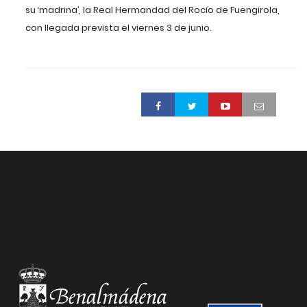
su ‘madrina’,
la Real Hermandad del Rocío de Fuengirola
,
con llegada prevista el viernes 3 de junio.