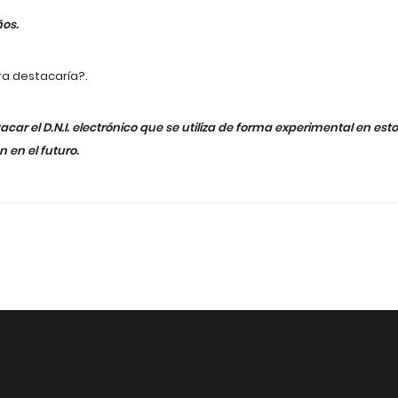
ños.
a destacaría?.
ar el D.N.I. electrónico que se utiliza de forma experimental en es
 en el futuro.