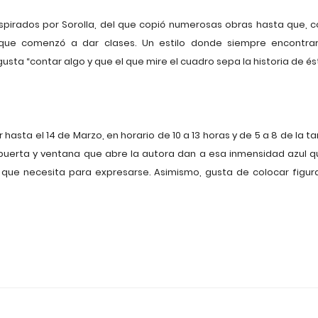
nspirados por Sorolla, del que copió numerosas obras hasta que, 
o que comenzó a dar clases. Un estilo donde siempre encontr
sta “contar algo y que el que mire el cuadro sepa la historia de és
sta el 14 de Marzo, en horario de 10 a 13 horas y de 5 a 8 de la tar
puerta y ventana que abre la autora dan a esa inmensidad azul que
dad que necesita para expresarse. Asimismo, gusta de colocar figur