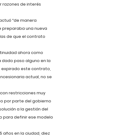
r razones de interés
 actuó “de manera
 se preparaba una nueva
ndas de que el contrato
ntinuidad ahora como
a dado paso alguno en la
z expirado este contrato,
ncesionaria actual, no se
, con restricciones muy
co por parte del gobierno
olución a la gestión del
o para definir ese modelo
5 años en la ciudad, diez