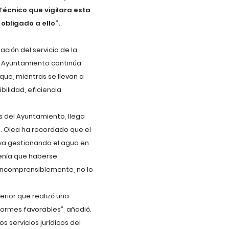
Técnico que vigilara esta
obligado a ello”.
ción del servicio de la
l Ayuntamiento continúa
que, mientras se llevan a
bilidad, eficiencia
s del Ayuntamiento, llega
. Olea ha recordado que el
eva gestionando el agua en
tenía que haberse
, incomprensiblemente, no lo
erior que realizó una
formes favorables”, añadió.
s servicios jurídicos del