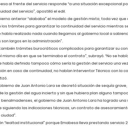
sa al frente del servicio responde “a una situación excepcional po
dad del servicio”, apostilló el edil.
ierno anterior “alababa” el modelo de gestión mixta, toda vez que
 los trámites para garantizar la continuidad del servicio mientras
o se había realizado nada cuando llegamos al gobierno local a sabie
son largos en la administración”.
 también trámites burocráticos complicados para garantizar su co
l mismo día en que se terminaba el contrato”, subrayó. “No se habí
e había definido tampoco cómo sería la gestión del servicio una ve
ón en caso de continuidad, no habían Interventor Técnico con la co
tizó.
l gobierno de Juan Antonio Lara se decretó situación de sequía grave
de la gestión del agua incierto y sin que hubiera plan alguno tampo
os benalmadenses, el gobierno de Juan Antonio Lara ha logrado una s
e siguiendo las indicaciones técnicas, un contrato de asesoramient
 ciudad”.
ón “lealtad institucional” porque Emabesa lleva prestando servicio 2