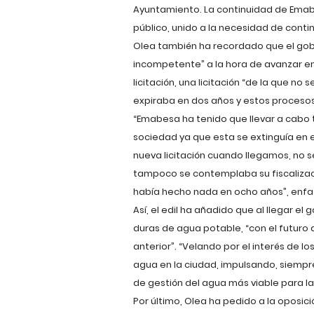
Ayuntamiento. La continuidad de Emabe
público, unido a la necesidad de continui
Olea también ha recordado que el gob
incompetente” a la hora de avanzar en
licitación, una licitación “de la que n
expiraba en dos años y estos procesos 
“Emabesa ha tenido que llevar a cabo
sociedad ya que esta se extinguía en e
nueva licitación cuando llegamos, no s
tampoco se contemplaba su fiscalizaci
había hecho nada en ocho años”, enfa
Así, el edil ha añadido que al llegar e
duras de agua potable, “con el futuro 
anterior”. “Velando por el interés de l
agua en la ciudad, impulsando, siempr
de gestión del agua más viable para la
Por último, Olea ha pedido a la oposici