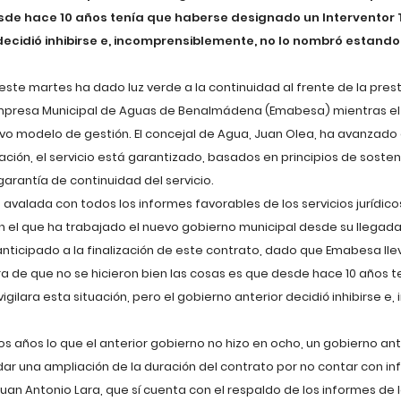
esde hace 10 años tenía que haberse designado un Interventor 
 decidió inhibirse e, incomprensiblemente, no lo nombró estando 
ste martes ha dado luz verde a la continuidad al frente de la presta
a Empresa Municipal de Aguas de Benalmádena (Emabesa) mientras e
vo modelo de gestión. El concejal de Agua, Juan Olea, ha avanzado 
ación, el servicio está garantizado, basados en principios de sosteni
garantía de continuidad del servicio.
valada con todos los informes favorables de los servicios jurídico
 el que ha trabajado el nuevo gobierno municipal desde su llegada
anticipado a la finalización de este contrato, dado que Emabesa ll
ra de que no se hicieron bien las cosas es que desde hace 10 años 
gilara esta situación, pero el gobierno anterior decidió inhibirse e
 años lo que el anterior gobierno no hizo en ocho, un gobierno ant
r una ampliación de la duración del contrato por no contar con in
uan Antonio Lara, que sí cuenta con el respaldo de los informes de lo